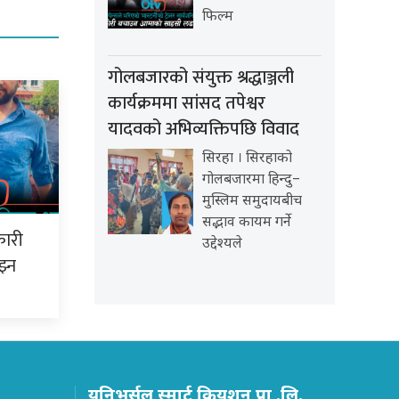
फिल्म
गोलबजारको संयुक्त श्रद्धाञ्जली
कार्यक्रममा सांसद तपेश्वर
यादवको अभिव्यक्तिपछि विवाद
सिरहा । सिरहाको
गोलबजारमा हिन्दु–
मुस्लिम समुदायबीच
सद्भाव कायम गर्ने
कारी
उद्देश्यले
झ्न
युनिभर्सल स्मार्ट क्रियशन प्रा .लि.