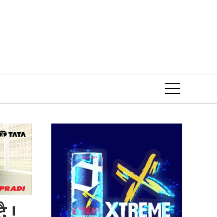
Event
ै !