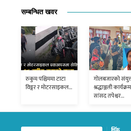
सम्बन्धित खवर
रुकुम पश्चिममा टाटा
गोलबजारको संयुक
विङ्गर र मोटरसाइकल…
श्रद्धाञ्जली कार्यक्र
सांसद तपेश्वर…
लिंक