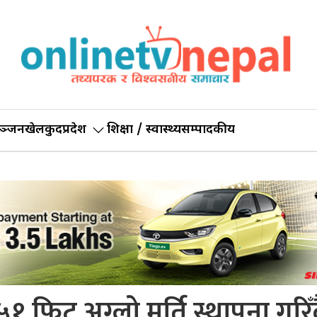
ञ्जन
खेलकुद
प्रदेश
शिक्षा / स्वास्थ्य
सम्पादकीय
 ५१ फिट अग्लो मूर्ति स्थापना गरिँद