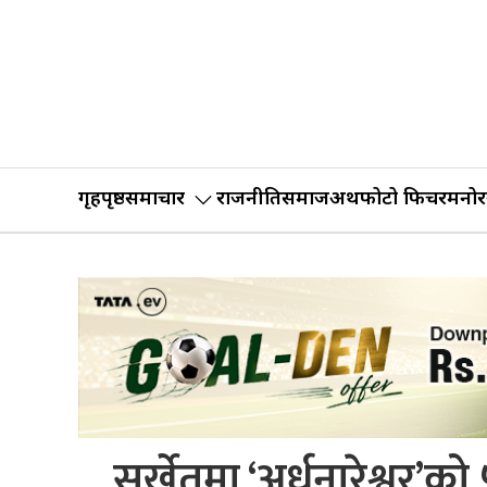
गृहपृष्ठ
समाचार
राजनीति
समाज
अर्थ
फोटो फिचर
मनोर
सुर्खेतमा ‘अर्धनारेश्वर’को