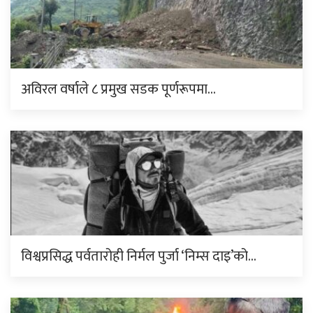
अविरल वर्षाले ८ प्रमुख सडक पूर्णरूपमा…
विश्वप्रसिद्ध पर्वतारोही निर्मल पुर्जा ‘निम्स दाइ’को…