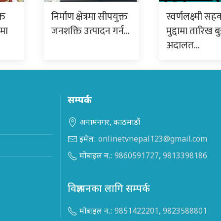
्त
निर्माण क्षेत्रमा सीपयुक्त
स्वर्णलक्ष्मी सह
ममा
जनशक्ति उत्पादन गर्न…
मुद्दामा तारिख बु
अदालत…
सम्पर्क
अनामनगर, काठमाडौं
इमेल:
onlinetvnepal123@gmail.com
मोबाइल न.:
9860591727
,
9813398186
विज्ञापनका लागि सम्पर्क
मोबाइल न.:
9851422201
,
9823588801