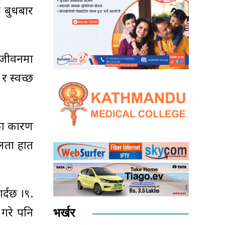
ण बुधबार
ो जीवनमा
र स्वच्छ
एका कारण
फलता हात
र्दछ ।९.
भर्खर
 गरे पनि