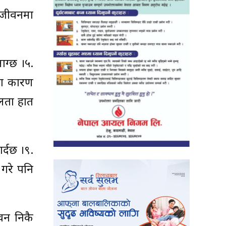
ो जीवनमा
ाग्छ ।५.
एका कारण
फलता हात
र्दछ ।९.
 गरे पनि
ीवन निकै