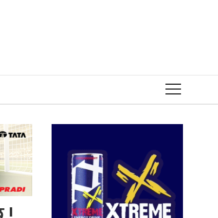
Event
 !