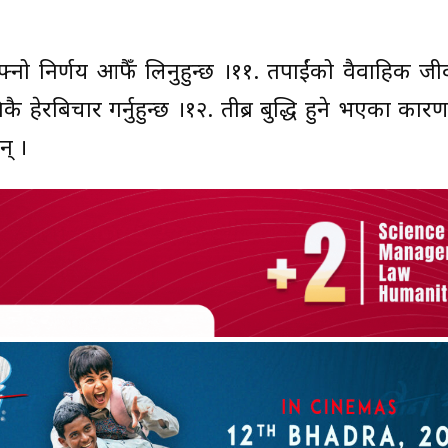
 आफ्नो निर्णय आफैँ लिनुहुन्छ ।११. तपाईंको वैवाहिक ज
ै हेरबिचार गर्नुहुन्छ ।१२. तीब्र बुद्धि हुने भएका कार
न् ।