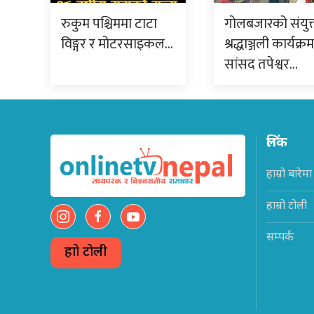
रुकुम पश्चिममा टाटा
गोलबजारको संयुक
विङ्गर र मोटरसाइकल…
श्रद्धाञ्जली कार्यक्र
सांसद तपेश्वर…
लिंक
हाम्रो बारेमा
हाम्रो टोली
सम्पर्क
हाम्रो टोली