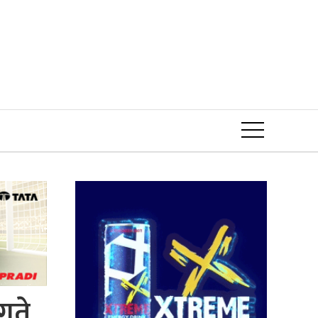
Event
गते