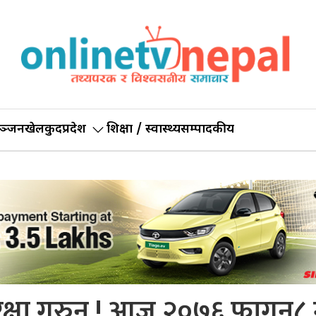
ञ्जन
खेलकुद
प्रदेश
शिक्षा / स्वास्थ्य
सम्पादकीय
रक्षा गरुन ! आज २०७६ फागुन८ 