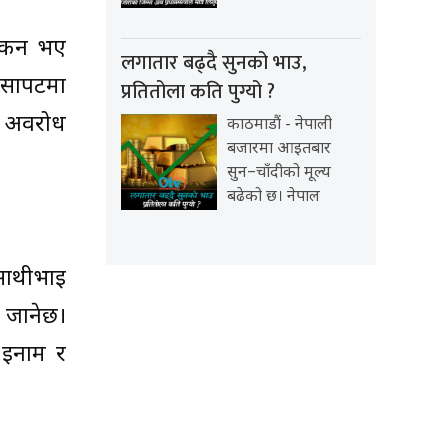
यांकन भए
लगातार बढ्दै सुनको भाउ,
रसापटमा
प्रतितोला कति पुग्यो ?
ले अवरोध
काठमाडौं - नेपाली
बजारमा आइतबार
सुन–चाँदीको मूल्य
बढेको छ। नेपाल
 साथीभाइ
न जानेछ।
 इनाम र