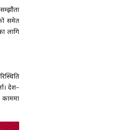
 सम्झौता
ूको समेत
यका लागि
रिस्थिति
ला। देश–
ो काममा