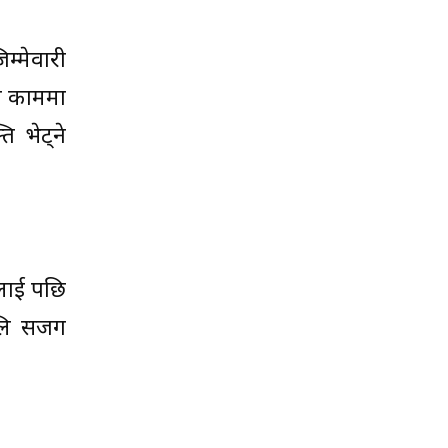
म्मेवारी
ेष काममा
ि भेट्ने
ूलाई पछि
अलि सजग