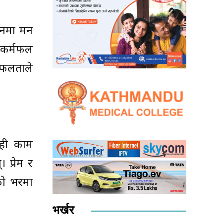
िरनमा मन
ि कर्मफल
सफलताले
ेही काम
 प्रेम र
काे भरमा
भर्खर