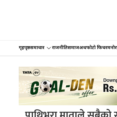
गृहपृष्ठ
समाचार
राजनीति
समाज
अर्थ
फोटो फिचर
मनोर
पाथिभरा माताले सबैको 