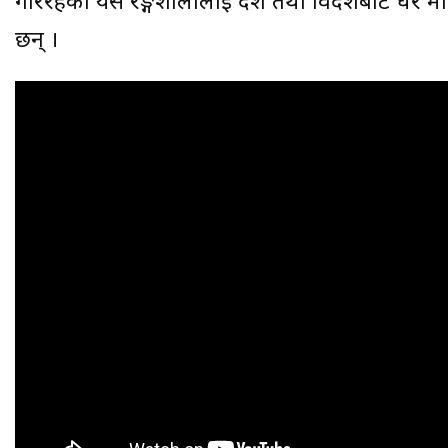
गरिरहेको यस रङ्गशालालाई देश तथा विदेशबाट धेरै 
छन् ।