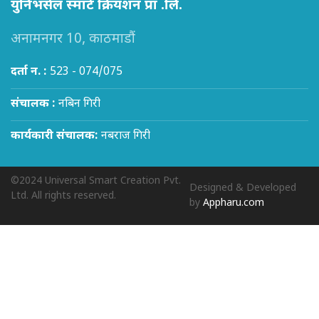
युनिभर्सल स्मार्ट क्रियशन प्रा .लि.
अनामनगर 10, काठमाडौं
दर्ता न. :
523 - 074/075
संचालक :
नबिन गिरी
कार्यकारी संचालक:
नबराज गिरी
©2024 Universal Smart Creation Pvt.
Designed & Developed
Ltd. All rights reserved.
by
Appharu.com