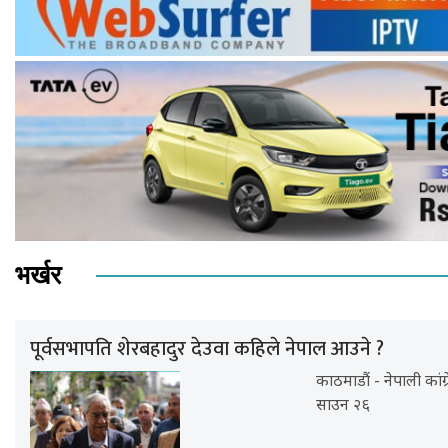
भर्खर
पूर्वसभापति शेरबहादुर देउवा कहिले नेपाल आउने ?
काठमाडौं - नेपाली कां
साउन २६