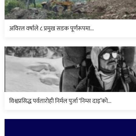
अविरल वर्षाले ८ प्रमुख सडक पूर्णरूपमा…
विश्वप्रसिद्ध पर्वतारोही निर्मल पुर्जा ‘निम्स दाइ’को…