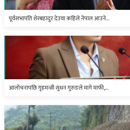
पूर्वसभापति शेरबहादुर देउवा कहिले नेपाल आउने…
आलोचनापछि गृहमन्त्री सुधन गुरुङले मागे माफी,…