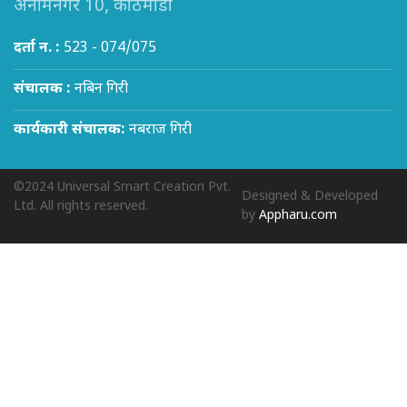
अनामनगर 10, काठमाडौं
दर्ता न. :
523 - 074/075
संचालक :
नबिन गिरी
कार्यकारी संचालक:
नबराज गिरी
©2024 Universal Smart Creation Pvt.
Designed & Developed
Ltd. All rights reserved.
by
Appharu.com