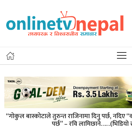
“गोकुल बास्कोटाले तुरुन्त राजिनामा दिनु पर्छ, नदिए “का
पर्छ” – रवि लामिछाने……(भिडियो