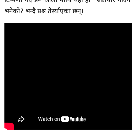
टिप्पणी गर्दै प्रम ओली माथि यही हो “भ्रष्टाचार गर्दिनँ र
भनेको? भन्दै प्रश्न तेर्स्याएका छन्।