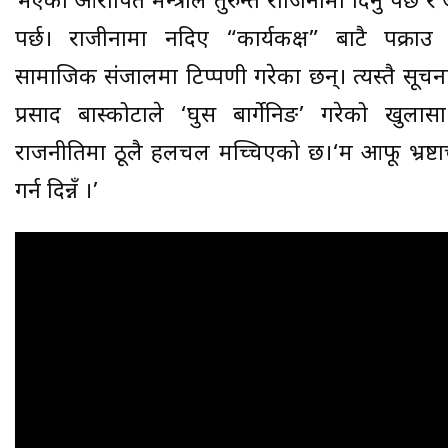
भएका आरोपित मन्त्रीले तुरुन्त राजिनामा दिनु पर्छ र
पर्छ। राजीनामा नदिए “कार्यकक्ष” बाटै पक्राउ ग
सामाजिक संजालमा टिप्पणी गरेका छन्। त्यस्तै सूचना
प्रसाद बास्कोटाले ‘घुस बार्गेनिङ’ गरेको खुला
राजनीतिमा ठूलै हलचल मच्चिएको छ।‘म आफू भ्रष्टाच
गर्न दिन्नँ ।’