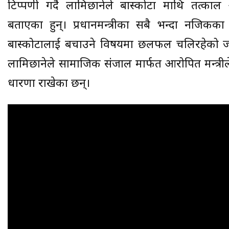
टिप्पणी गर्दै लामिछानेले बास्कोटा माथि तत्काल अ
बताएका हुन्। प्रधानमन्त्रीका सबै भन्दा नजिक
बास्कोटालाई बचाउने विषयमा छलफल चलिरहेको जस्त
लामिछानेले सामाजिक संजाल मार्फत आरोपित मन्त्रीले त
धारणा राखेका छन्।