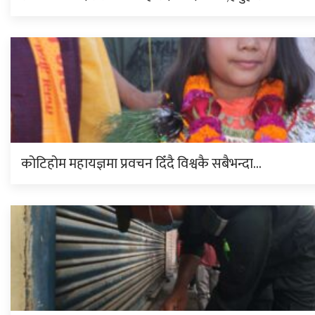
कोटिहोम महायज्ञमा प्रवचन दिँदै विश्वकै सबैभन्दा…