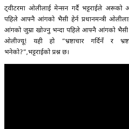
ट्वीटरमा ओलीलाई मेन्सन गर्दै भट्टराईले अरूको आं
पहिले आफ्नै आंगको भैसी हेर्न प्रधानमन्त्री ओल
आंगको जुम्रा खोज्नु भन्दा पहिले आफ्नै आंगको भैसी हे
ओलीज्यू! यही हो “भ्रष्टाचार गर्दिनँ र भ्रष्
भनेको?”,भट्टराईको प्रश्न छ।