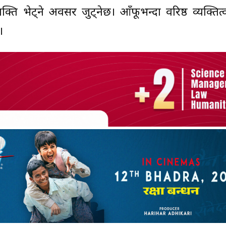
क्ति भेट्ने अवसर जुट्नेछ। आँफूभन्दा वरिष्ठ व्यक्ति
।