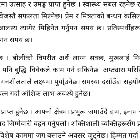
मा उत्साह र उमङ्ग प्राप्त हुनेछ । स्वास्थ्य सबल रहनेछ
्तै सफलता मिल्नेछ। प्रेम र मित्रताको बन्धन कसिल
य त्यागेर मिहिनेत गर्नुपर्ने समय छ। प्रतिस्पर्धीहर
गर्ने समय छ।
छ । बोलीको विपरीत अर्थ लाग्न सक्छ, मुखलाई नियन
परे पनि बुद्धि–विवेकले काम गर्न सकिनेछ। अप्ठ्यारा परिस
लगनशीलताले लक्ष्यमा पुर्या्उनेछ। समस्या दर्साउँदा सहय
रयत्न गर्दा आंशिक लाभ अवश्यै हुनेछ।
्राप्त हुनेछ । आफ्नो क्षेत्रमा प्रभुत्व जमाउँदै दाम, इनाम र 
म्मेवारी वहन गर्नुपर्ला। शक्तिशाली व्यक्तिहरूसँग प्रत
िशेष काममा जग बसाउने अवसर जुट्नेछ। हिम्मत गर्दा प्