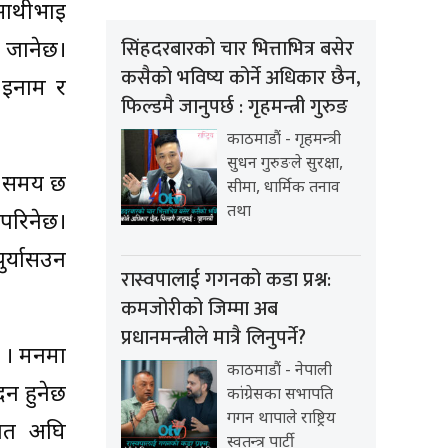
 साथीभाइ
सिंहदरबारको चार भित्ताभित्र बसेर
न जानेछ।
कसैको भविष्य कोर्ने अधिकार छैन,
 इनाम र
फिल्डमै जानुपर्छ : गृहमन्त्री गुरुङ
काठमाडौं - गृहमन्त्री
सुधन गुरुङले सुरक्षा,
ने समय छ
सीमा, धार्मिक तनाव
तथा
परिनेछ।
ुर्यासउन
रास्वपालाई गगनको कडा प्रश्न:
कमजोरीको जिम्मा अब
प्रधानमन्त्रीले मात्रै लिनुपर्ने?
छ । मनमा
काठमाडौं - नेपाली
दन हुनेछ
कांग्रेसका सभापति
गगन थापाले राष्ट्रिय
 हात अघि
स्वतन्त्र पार्टी