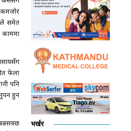
। कसैसंग
। कमजोर
ले समेत
ले काममा
यवसायसँग
रोत फेला
गानी पनि
र्ने हुन
बन्नसक्छ
भर्खर