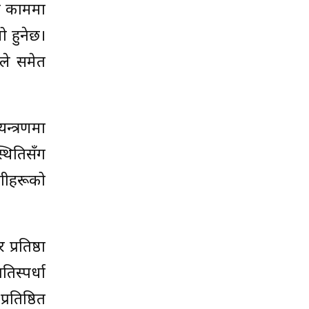
 र काममा
ो हुनेछ।
ूले समेत
्त्रणमा
्थितिसँग
ोगीहरूको
प्रतिष्ठा
िस्पर्धा
रतिष्ठित