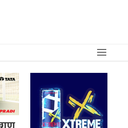
Event
्गुण