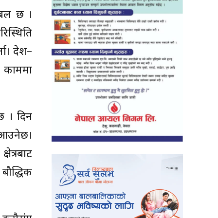
 सबल छ ।
रिस्थिति
ला। देश–
ो काममा
ेछ । दिन
 आउनेछ।
षेत्रबाट
 बौद्धिक