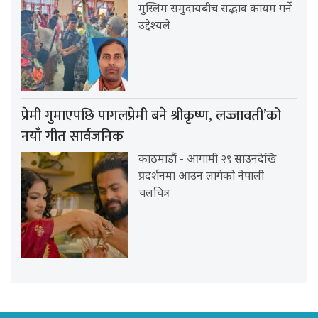
मुस्लिम समुदायबीच सद्भाव कायम गर्ने
उद्देश्यले
प्रेमी गुमाएपछि पागलप्रेमी बने श्रीकृष्ण, लज्जावती’को
नयाँ गीत सार्वजनिक
काठमाडौं - आगामी २९ साउनदेखि
प्रदर्शनमा आउन लागेको नेपाली
चलचित्र