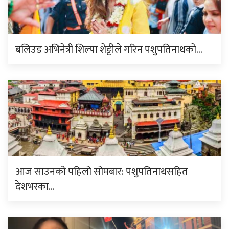
बलिउड अभिनेत्री शिल्पा शेट्टीले गरिन पशुपतिनाथको…
आज साउनको पहिलो सोमबार: पशुपतिनाथसहित
देशभरका…