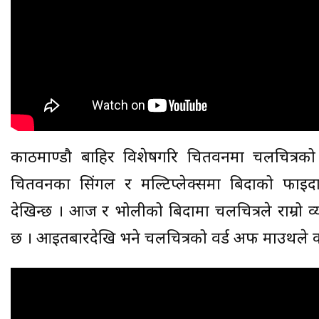
काठमाण्डौ बाहिर विशेषगरि चितवनमा चलचित्रको 
चितवनका सिंगल र मल्टिप्लेक्समा बिदाको फाइद
देखिन्छ । आज र भोलीको बिदामा चलचित्रले राम्रो व्य
छ । आइतबारदेखि भने चलचित्रको वर्ड अफ माउथले का