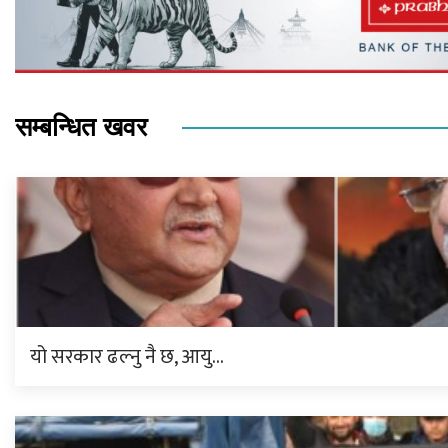
सम्बन्धित खवर
यो सरकार ढल्नु नै छ, आयु…