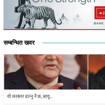
सम्बन्धित खवर
यो सरकार ढल्नु नै छ, आयु…