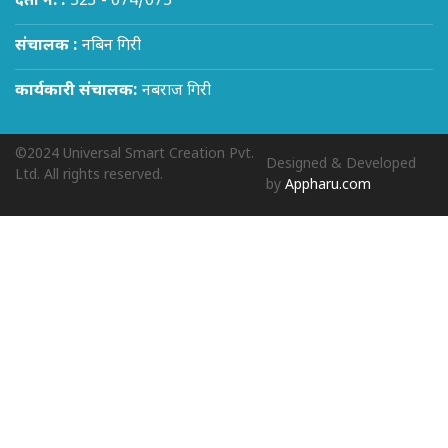
दर्ता न. :
523 - 074/075
संचालक :
नबिन गिरी
कार्यकारी संचालक:
नबराज गिरी
©2024 Universal Smart Creation Pvt.
Designed & Developed
Ltd. All rights reserved.
by
Appharu.com