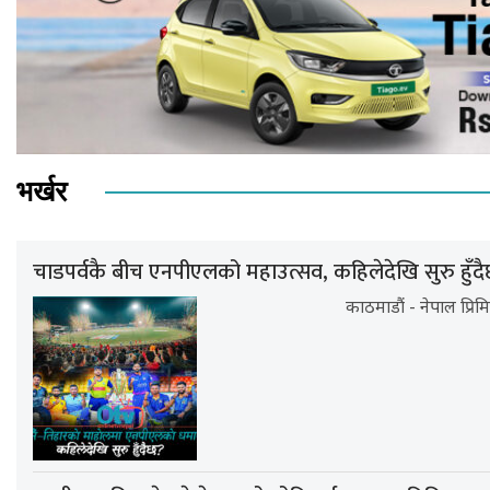
भर्खर
चाडपर्वकै बीच एनपीएलको महाउत्सव, कहिलेदेखि सुरु हुँद
काठमाडौं - नेपाल प्र