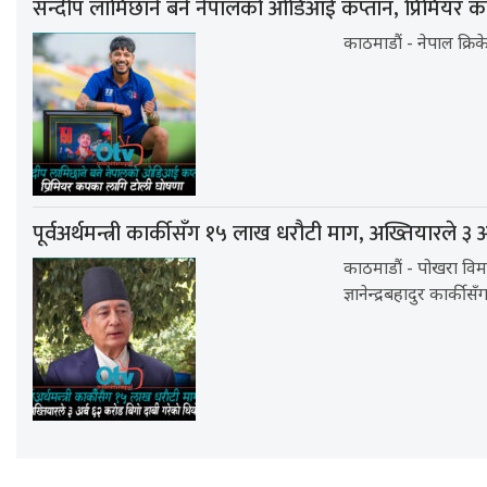
सन्दीप लामिछाने बने नेपालको ओडिआई कप्तान, प्रिमियर
काठमाडौं - नेपाल क्रिके
पूर्वअर्थमन्त्री कार्कीसँग १५ लाख धरौटी माग, अख्तियारले ३
काठमाडौं - पोखरा विमानस्
ज्ञानेन्द्रबहादुर कार्कीस