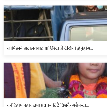
लामिछाने अदालतबाट बाहिरिँदा जे देखियो ;हेर्नुहोस…
कोटिहोम महायज्ञमा प्रवचन दिँदै विश्वकै सबैभन्दा…