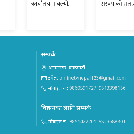
कार्यालयमा चल्यो…
रास्वपाको संलग
सम्पर्क
अनामनगर, काठमाडौं
इमेल:
onlinetvnepal123@gmail.com
मोबाइल न.:
9860591727
,
9813398186
विज्ञापनका लागि सम्पर्क
मोबाइल न.:
9851422201
,
9823588801