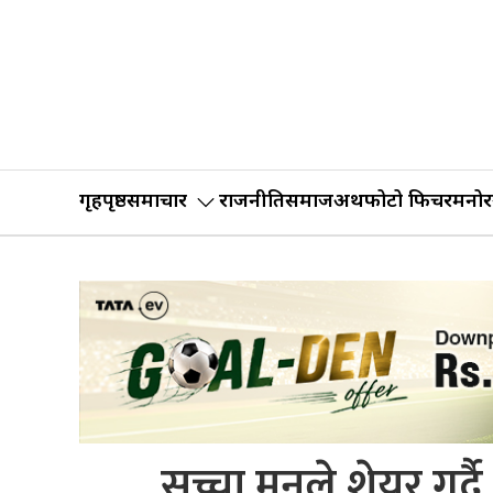
गृहपृष्ठ
समाचार
राजनीति
समाज
अर्थ
फोटो फिचर
मनोर
सच्चा मनले शेयर गर्दै