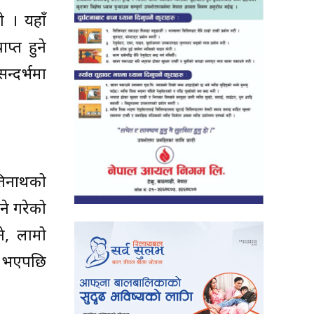
ो । यहाँ
प्त हुने
न्दर्भमा
ुपतिनाथको
ने गरेको
ुने, लामो
रा भएपछि