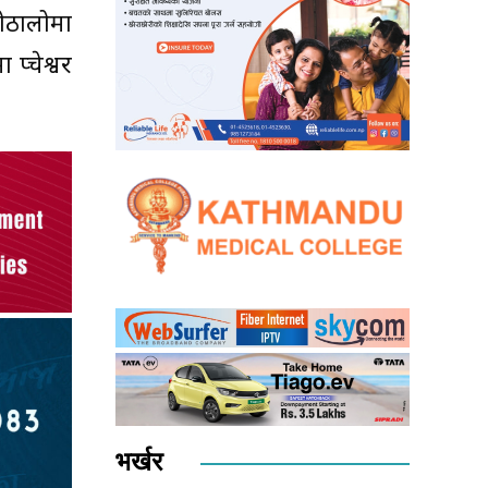
गोठालोमा
प्चेश्वर
भर्खर