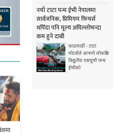
नयाँ टाटा पन्च ईभी नेपालमा
सार्वजनिक, प्रिमियम फिचर्स
थपिँदा पनि मूल्य अघिल्लोभन्दा
कम हुने दाबी
काठमाडौं - टाटा
मोटर्सले आफ्नो लोकप्रिय
विद्युतीय एसयूभी पन्च
ईभीको
वंशमा