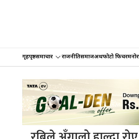
गृहपृष्ठ
समाचार
राजनीति
समाज
अर्थ
फोटो फिचर
मनोर
रबिले अँगालो हाल्दा रोए ध