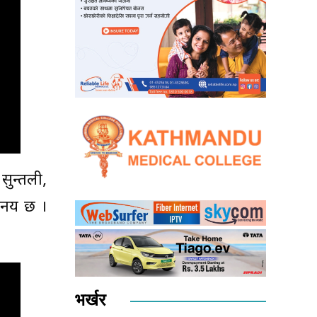
सुन्तली,
भिनय छ ।
भर्खर