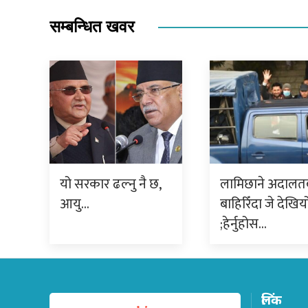
सम्बन्धित खवर
यो सरकार ढल्नु नै छ,
लामिछाने अदालत
आयु…
बाहिरिँदा जे देखिय
;हेर्नुहोस…
लिंक