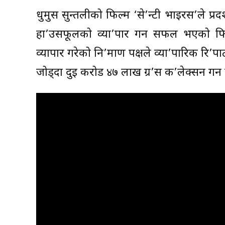
धुर्मुस सुन्तलीको फिल्म ‘से’न्टी भाइरस’ले प
हा’उसफूलको व्या’पार गर्न सफल भएको फि
व्यापार गरेको नि’र्माण पक्षले व्या’पारिक रि’
जोड्दा दुई करोड ४७ लाख ग्र’स क’लेक्सन ग