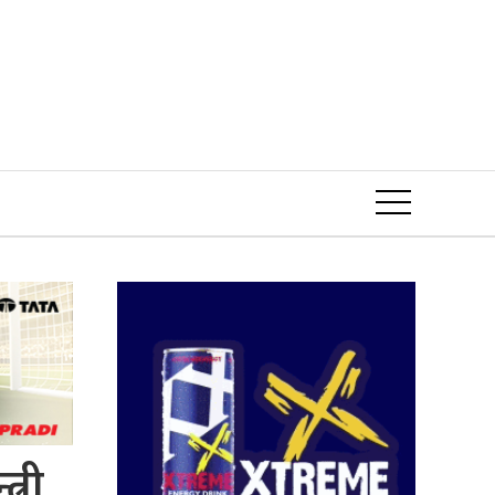
Event
्री