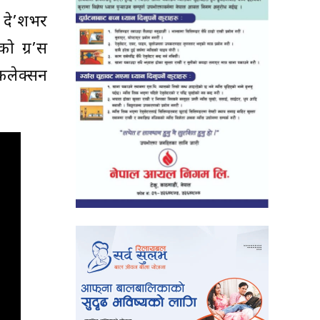
र दे’शभर
ो ग्र’स
 कलेक्सन