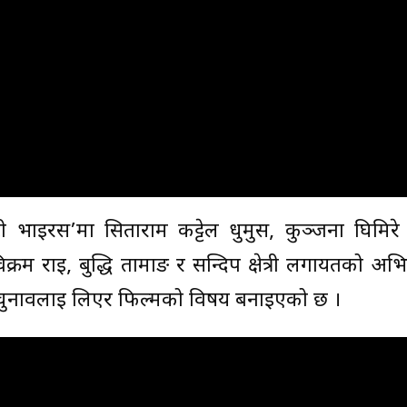
टी भाइरस’मा सिताराम कट्टेल धुर्मुस, कुञ्जना घिमिरे 
्रम राई, बुद्धि तामाङ र सन्दिप क्षेत्री लगायतको अ
 चुनावलाई लिएर फिल्मको विषय बनाइएको छ ।