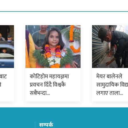
बाट
कोटिहोम महायज्ञमा
मेयर बालेनले
ो
प्रवचन दिँदै विश्वकै
सामुदायिक विद्
सबैभन्दा…
लगाए ताला…
सम्पर्क