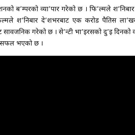
्रदर्शनको ब’म्परको व्या’पार गरेको छ । फि’ल्मले श’निबा
ल्मले श’निबार दे’शभरबाट एक करोड पैतिस ला’खक
पार्ट सार्वजनिक गरेको छ । से’न्टी भा’इरसको दु’ई दिनको
र्न सफल भएको छ ।