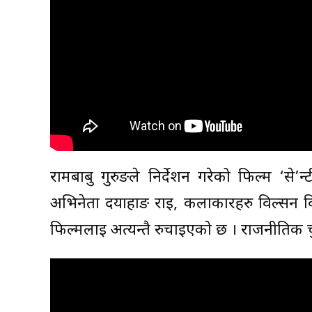
रामबाबु गुरुङले निर्देशन गरेको फिल्म ‘से’न्
अभिनेता दयाहाङ राई, कलाकारहरु विल्सन विक
फिल्मलाई अत्यन्तै रुचाइएको छ । राजनीतिक