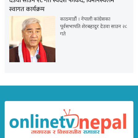
देउवा साउन २८ गते स्वदेश फर्किँदै, विमानस्थलमै
स्वागत कार्यक्रम
काठमाडौं । नेपाली कांग्रेसका
पूर्वसभापति शेरबहादुर देउवा साउन २८
गते