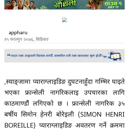
appharu
१५ फाल्गुन २०७६, बिहिबार
,स्याङ्जामा प्याराग्लाईडिङ दुर्घटनाहुँदा गम्भिर घाईते
भएका फ्रान्सेली नागरिकलाई उपचारका लागि
काठमाण्डौं लगिएको छ । फ्रान्सेली नागरिक ३५
बर्षीय सिमोन हेनरी बोरेईली (SIMON HENRI
BOREILLE) प्याराग्लाईडिङ अवतरण गर्ने क्रममा