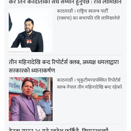
कर तिर्ने करदाताको सधैं सम्मान हुनुपर्छ : रवि लामिछाने
काठमाडौं । राष्ट्रिय स्वतन्त्र पार्टी
(रास्वपा) का सभापति रवि लामिछानेले
तीन महिनादेखि बन्द रिपोर्टर्स क्लब, अध्यक्ष धमलाद्वारा
सरकारको ध्यानाकर्षण
काठमाडौं । भृकुटीमण्डपस्थित रिपोर्टर्स
क्लब नेपाल तीन महिनादेखि बन्द रहेको