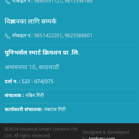
मोबाइल न.:
9860591727
,
9813398186
विज्ञापनका लागि सम्पर्क
मोबाइल न.:
9851422201
,
9823588801
युनिभर्सल स्मार्ट क्रियशन प्रा .लि.
अनामनगर 10, काठमाडौं
दर्ता न. :
523 - 074/075
संचालक :
नबिन गिरी
कार्यकारी संचालक:
नबराज गिरी
©2024 Universal Smart Creation Pvt.
Designed & Developed
Ltd. All rights reserved.