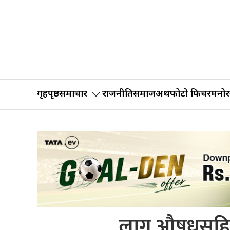
गृहपृष्ठ
समाचार
राजनीति
समाज
अर्थ
फोटो फिचर
मनोर
लागू औषधसहित श