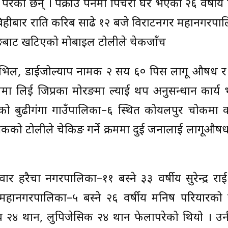
परेका छन् । पक्राउ पर्नेमा पिचरा घर भएका २६ वर्षीय दिपे
ा छन् ।बिहीबार राति करिब साढे १२ बजे विराटनगर महानगरप
मोरङबाट खटिएको मोबाइल टोलीले चेकजाँच
, एभिल, डाईजोल्याप नामक २ सय ६० पिस लागू औषध र 
णमा लिई जिप्रका मोरङमा ल्याई थप अनुसन्धान कार्य
ङको बुढीगंगा गाउँपालिका–६ स्थित कोयलपुर चोकमा 
्षकको टोलीले चेकिङ गर्ने क्रममा दुई जनालाई लागूऔ
रैचा नगरपालिका–११ बस्ने ३३ वर्षीय सुरेन्द्र राई
हानगरपालिका–५ बस्ने २६ वर्षीय मनिष परियारको
 २४ थान, लुपिजेसिक २४ थान फेलापरेको थियो । उन