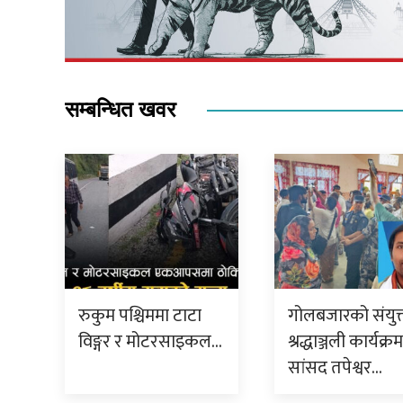
सम्बन्धित खवर
रुकुम पश्चिममा टाटा
गोलबजारको संयुक
विङ्गर र मोटरसाइकल…
श्रद्धाञ्जली कार्यक्र
सांसद तपेश्वर…