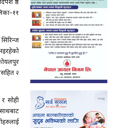
श श्रेष्ठ
ालिका–११
सिरिन्ज
 भइरहेको
कोयलपुर
षधसहित २
 र सोही
 साथबाट
ीहरुलाई