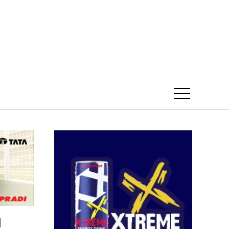
Event
!