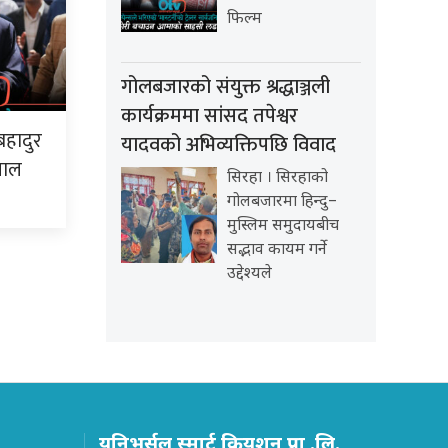
फिल्म
गोलबजारको संयुक्त श्रद्धाञ्जली
कार्यक्रममा सांसद तपेश्वर
बहादुर
यादवको अभिव्यक्तिपछि विवाद
पाल
सिरहा । सिरहाको
गोलबजारमा हिन्दु–
मुस्लिम समुदायबीच
सद्भाव कायम गर्ने
उद्देश्यले
युनिभर्सल स्मार्ट क्रियशन प्रा .लि.