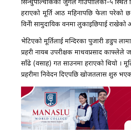
सिन्धुपाल्चोकको जुगल गाउँपालिका–५ स्थित व
हराएको मूर्ति आठ महिनापछि फेला परेको छ
विम्रेनी सामुदायिक वनमा लुकाइछिपाई राखेको अ
भेटिएको मूर्तिलाई मन्दिरका पुजारी ङडुप ला
प्रहरी नायब उपरीक्षक माधवप्रसाद काफ्लेले 
साँढे (वसाह) गत साउनमा हराएको थियो । मूर
प्रहरीमा निवेदन दिएपछि खोजतलास शुरु भएक