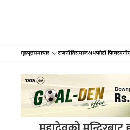
गृहपृष्ठ
समाचार
राजनीति
समाज
अर्थ
फोटो फिचर
मनोर
महादेवको मन्दिरबाट ह