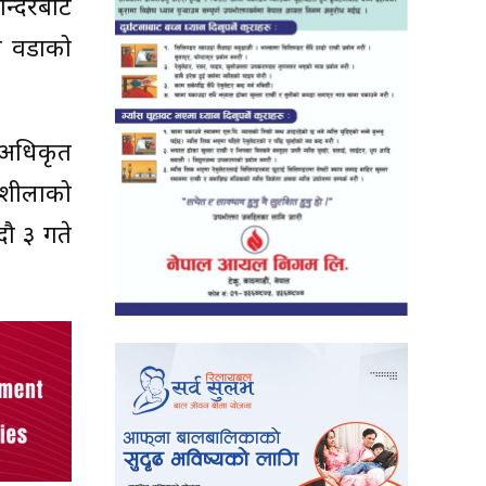
न्दिरबाट
ी वडाको
ा अधिकृत
ो शीलाको
दौ ३ गते