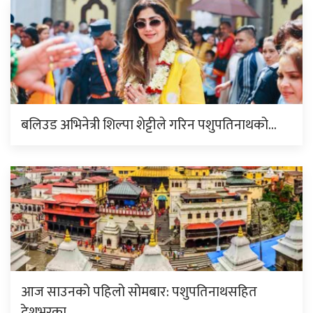
बलिउड अभिनेत्री शिल्पा शेट्टीले गरिन पशुपतिनाथको…
आज साउनको पहिलो सोमबार: पशुपतिनाथसहित
देशभरका…