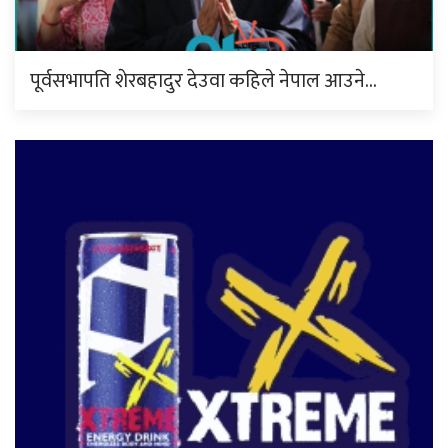
पूर्वसभापति शेरबहादुर देउवा कहिले नेपाल आउने…