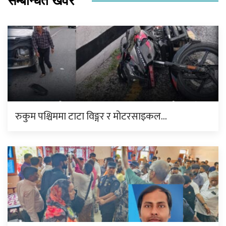
सम्बन्धित खवर
रुकुम पश्चिममा टाटा विङ्गर र मोटरसाइकल…