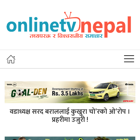
वडाध्यक्ष सरद बराललाई कुखुरा चो’रको ओ’रोप ।
प्रहरीमा उजुरी !