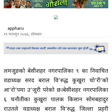
appharu
१९ फाल्गुन २०७६, सोमबार
लमजुङको बेसीशहर नगरपालिका ९ का निर्वाचित
वडाध्यक्ष सरद बराल वि’रुद्ध कुखुरा चो’री’को
आ’रो’पमा उ’जुरी परेको छ।बेसीशहर नगरपालिका
६ चनौतीका कुखुरा पालक किसान सोमबहादुर
राउतले वडाध्यक्ष बराल वि’रुद्ध जिल्ला प्रहरी