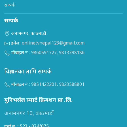
सम्पर्क
सम्पर्क
अनामनगर, काठमाडौं
इमेल:
onlinetvnepal123@gmail.com
मोबाइल न.:
9860591727
,
9813398186
विज्ञापनका लागि सम्पर्क
मोबाइल न.:
9851422201
,
9823588801
युनिभर्सल स्मार्ट क्रियशन प्रा .लि.
अनामनगर 10, काठमाडौं
दर्ता न. :
523 - 074/075