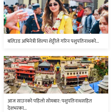
बलिउड अभिनेत्री शिल्पा शेट्टीले गरिन पशुपतिनाथको…
आज साउनको पहिलो सोमबार: पशुपतिनाथसहित
देशभरका…