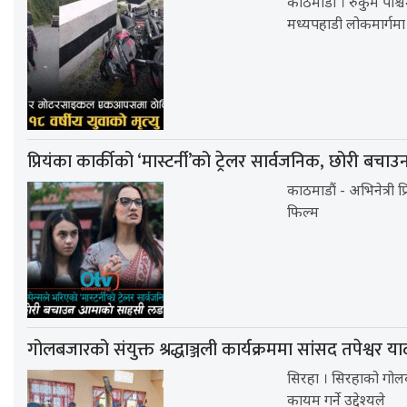
काठमाडौं । रुकुम पश्
मध्यपहाडी लोकमार्गमा
प्रियंका कार्कीको ‘मास्टर्नी’को ट्रेलर सार्वजनिक, छोरी बचाउ
काठमाडौं - अभिनेत्री प
फिल्म
गोलबजारको संयुक्त श्रद्धाञ्जली कार्यक्रममा सांसद तपेश्वर
सिरहा । सिरहाको गोलब
कायम गर्ने उद्देश्यले