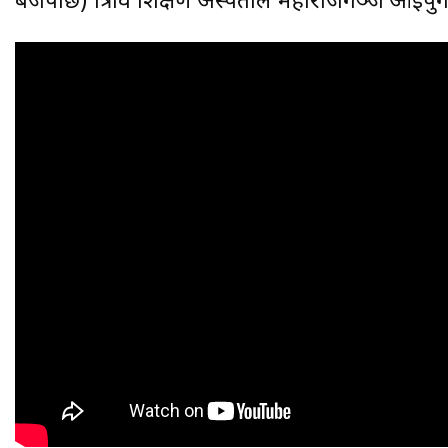
बजेपछि) त्रिवि शिक्षण अस्पताल महाराजगञ्ज आइपुगेक