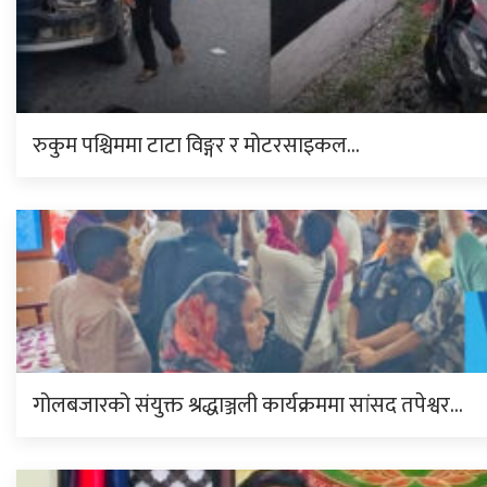
रुकुम पश्चिममा टाटा विङ्गर र मोटरसाइकल…
गोलबजारको संयुक्त श्रद्धाञ्जली कार्यक्रममा सांसद तपेश्वर…