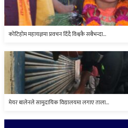
कोटिहोम महायज्ञमा प्रवचन दिँदै विश्वकै सबैभन्दा…
मेयर बालेनले सामुदायिक विद्यालयमा लगाए ताला…