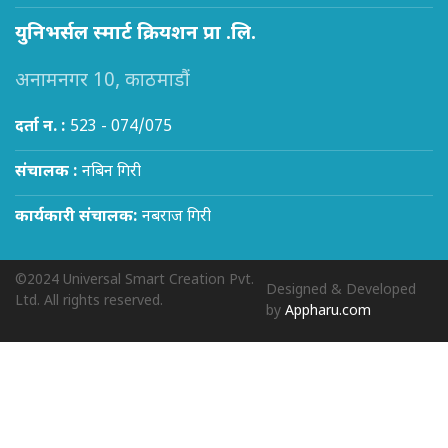
युनिभर्सल स्मार्ट क्रियशन प्रा .लि.
अनामनगर 10, काठमाडौं
दर्ता न. :
523 - 074/075
संचालक :
नबिन गिरी
कार्यकारी संचालक:
नबराज गिरी
©2024 Universal Smart Creation Pvt.
Designed & Developed
Ltd. All rights reserved.
by
Appharu.com