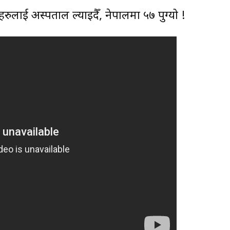
हरुलाई अस्पताल ल्याइदैँ, नेपालमा ५७ पुग्यो !