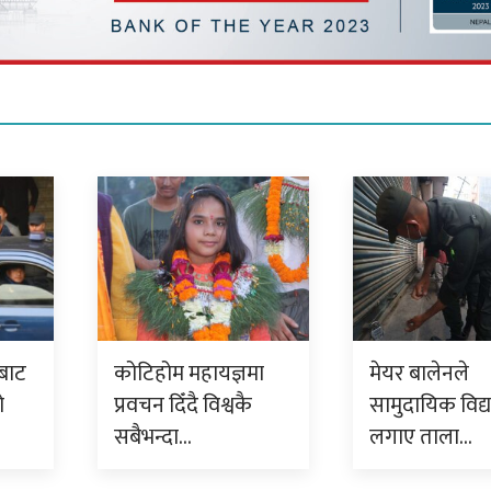
बाट
कोटिहोम महायज्ञमा
मेयर बालेनले
ो
प्रवचन दिँदै विश्वकै
सामुदायिक विद्
सबैभन्दा…
लगाए ताला…