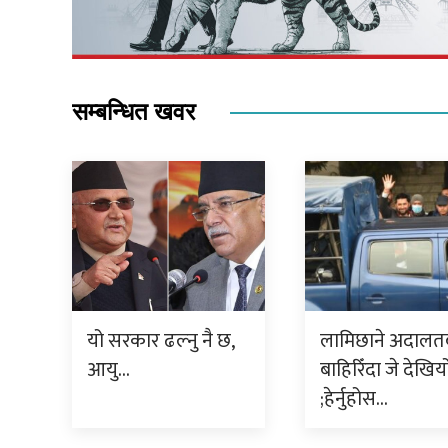
सम्बन्धित खवर
यो सरकार ढल्नु नै छ,
लामिछाने अदालत
आयु…
बाहिरिँदा जे देखिय
;हेर्नुहोस…