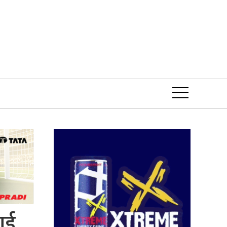
Event
ाई