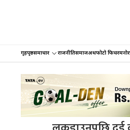
गृहपृष्ठ
समाचार
राजनीति
समाज
अर्थ
फोटो फिचर
मनोर
लकडाउनपछि दुई वर