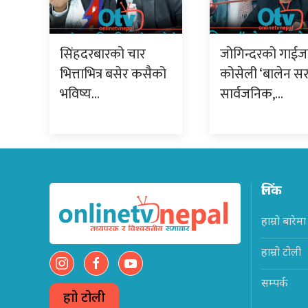
सिंहदरबारको चार
जोगिन्दरको गाईजात्
भित्ताभित्र बसेर कसैको
कोसेली ‘बालेन स
भविष्य…
सार्वजनिक,…
लिंक
हाम्रो बारेमा
हाम्रो टोली
सम्पर्क
हाम्रो टोली