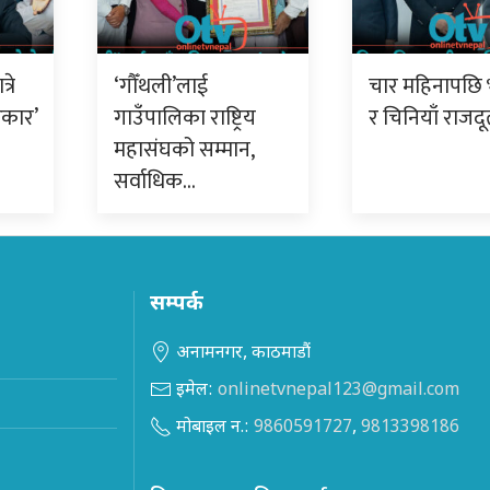
रे
‘गौँथली’लाई
चार महिनापछि 
रकार’
गाउँपालिका राष्ट्रिय
र चिनियाँ राजद
महासंघको सम्मान,
सर्वाधिक…
सम्पर्क
अनामनगर, काठमाडौं
इमेल:
onlinetvnepal123@gmail.com
मोबाइल न.:
9860591727
,
9813398186