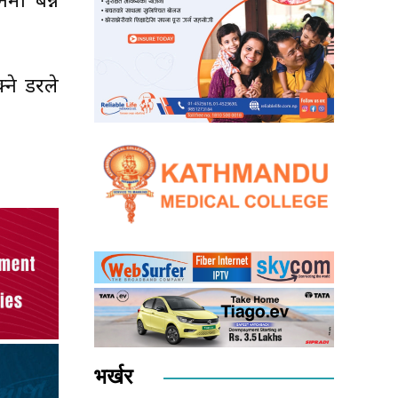
नमा बन्न
ने डरले
भर्खर