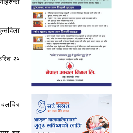
उनीहरुको
ुर्सदिला
 करिब २५
चलचित्र