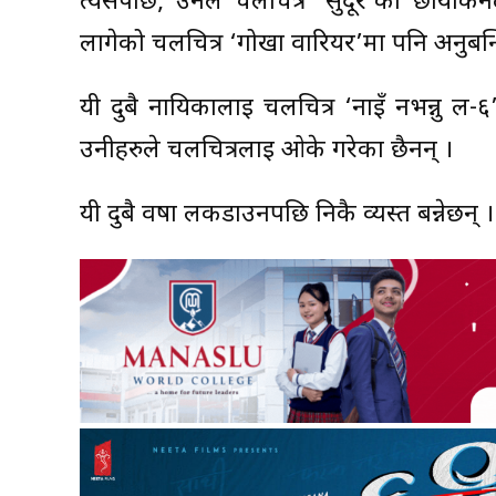
त्यसपछि, उनले चलचित्र ‘सुदूर’को छायांकनला
लागेको चलचित्र ‘गोर्खा वारियर’मा पनि अनुबन्
यी दुबै नायिकालाई चलचित्र ‘नाइँ नभन्नु
उनीहरुले चलचित्रलाई ओके गरेका छैनन् ।
यी दुबै वर्षा लकडाउनपछि निकै व्यस्त बन्नेछन् ।