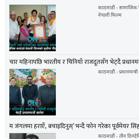
काठमाडौं - सामाजिक वि
नेपाली फिल्म
चार महिनापछि भारतीय र चिनियाँ राजदूतसँग भेट्दै प्रधानमन्त
काठमाडौं - प्रधानमन्त्
म जंगलमा हराएँ, बचाइदिनुस्’ भन्दै फोन गरेका पूर्वमेयर स
काठमाडौं - तीन दिनद