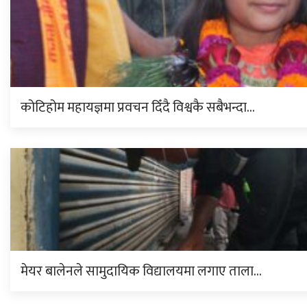
कोटिहोम महायज्ञमा प्रवचन दिँदै विश्वकै सबैभन्दा…
मेयर बालेनले सामुदायिक विद्यालयमा लगाए ताला…