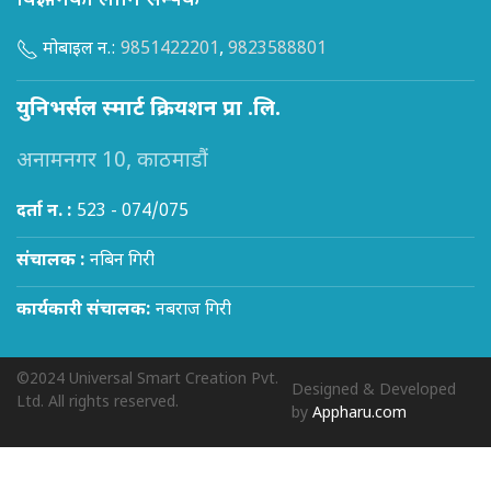
विज्ञापनका लागि सम्पर्क
मोबाइल न.:
9851422201
,
9823588801
युनिभर्सल स्मार्ट क्रियशन प्रा .लि.
अनामनगर 10, काठमाडौं
दर्ता न. :
523 - 074/075
संचालक :
नबिन गिरी
कार्यकारी संचालक:
नबराज गिरी
©2024 Universal Smart Creation Pvt.
Designed & Developed
Ltd. All rights reserved.
by
Appharu.com