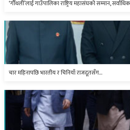
‘गौँथली’लाई गाउँपालिका राष्ट्रिय महासंघको सम्मान, सर्वाधि
चार महिनापछि भारतीय र चिनियाँ राजदूतसँग…