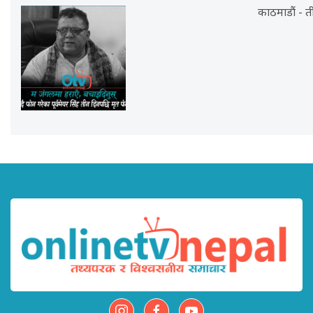
काठमाडौं - त