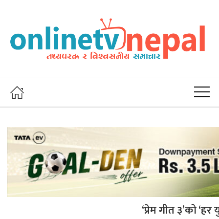
‘प्रेम गीत ३’को ‘हर य