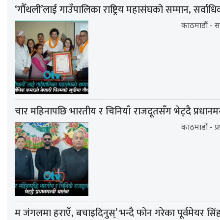
‘गौँथली’लाई गाउँपालिका राष्ट्रिय महासंघको सम्मान, सर्वा
काठमाडौं - स
चार महिनापछि भारतीय र चिनियाँ राजदूतसँग भेट्दै प्रधानमन्त
काठमाडौं - प्
म जंगलमा हराएँ, बचाइदिनुस्’ भन्दै फोन गरेका पूर्वमेयर स