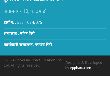
युनिभर्सल स्मार्ट क्रियशन प्रा .लि.
अनामनगर 10, काठमाडौं
दर्ता न. :
523 - 074/075
संचालक :
नबिन गिरी
कार्यकारी संचालक:
नबराज गिरी
©2024 Universal Smart Creation Pvt.
Designed & Developed
Ltd. All rights reserved.
by
Appharu.com