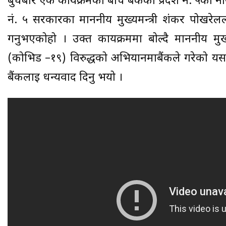
बुधबार एक कार्यक्रमका बीच बैंकको प्रदेश नं. ५का नायव
नं. ५ सरकारका माननीय मुख्यमन्त्री शंकर पोखरे
गर्नुभएकोहो । उक्त कार्यक्रममा बोल्दै माननीय मु
(कोभिड –१९) विरुद्धको अभियानमाबैंकले गरेको यस सह
बैंकलाई धन्यवाद दिनु भयो ।