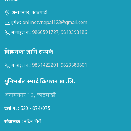
अनामनगर, काठमाडौं
इमेल:
onlinetvnepal123@gmail.com
मोबाइल न.:
9860591727
,
9813398186
विज्ञापनका लागि सम्पर्क
मोबाइल न.:
9851422201
,
9823588801
युनिभर्सल स्मार्ट क्रियशन प्रा .लि.
अनामनगर 10, काठमाडौं
दर्ता न. :
523 - 074/075
संचालक :
नबिन गिरी