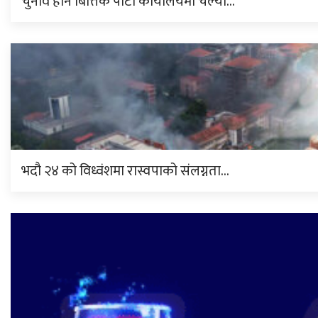
चुनाव हार्ने बित्तिकै पार्टी कार्यालयमा चल्यो…
भदौ २४ को विध्वंशमा रास्वपाको संलग्नता…