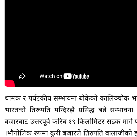
धार्मिक र पर्यटकीय सम्भावना बोकेको कालिञ्चोक भ
भारतको तिरूपति मन्दिरझै प्रसिद्ध बन्ने सम्भ
बजारबाट उत्तरपूर्व करिब १९ किलोमिटर सडक मार्ग प
।भौगोलिक रुपमा कुरी बजारले तिरुपति वालाजीको झझल