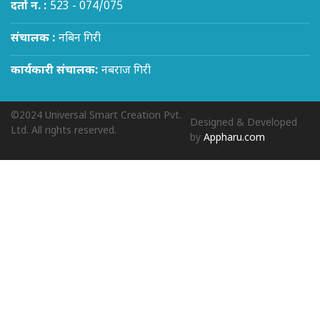
दर्ता न. :
523 - 074/075
संचालक :
नबिन गिरी
कार्यकारी संचालक:
नबराज गिरी
©2024 Universal Smart Creation Pvt.
Designed & Developed
Ltd. All rights reserved.
by
Appharu.com