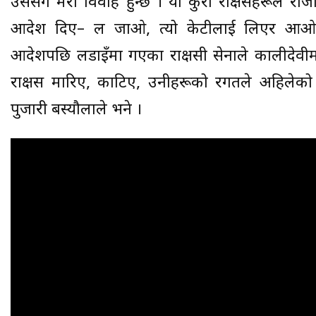
उसैसँग मेरो विवाह हुन्छ । यो कुरा राक्षसहरूले राज
आदेश दिए– ल जाओ, त्यो केटीलाई लिएर आओ ।
आदेशपछि लडाइँमा गएका राक्षसी सेनाले कालीदेवीमाथ
राक्षस मारिए, काटिए, उनीहरूको रगतले अहिलेको
पुजारी बस्यौलाले भने ।