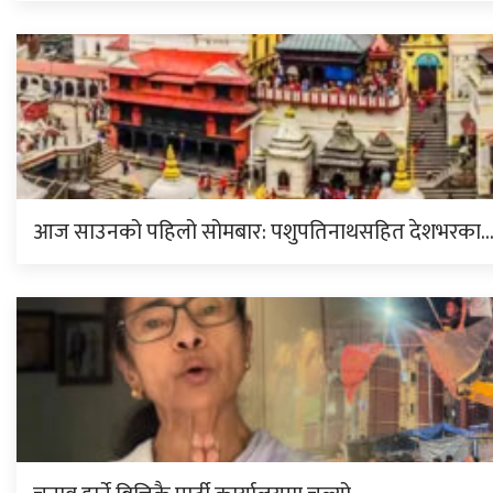
आज साउनको पहिलो सोमबार: पशुपतिनाथसहित देशभरका