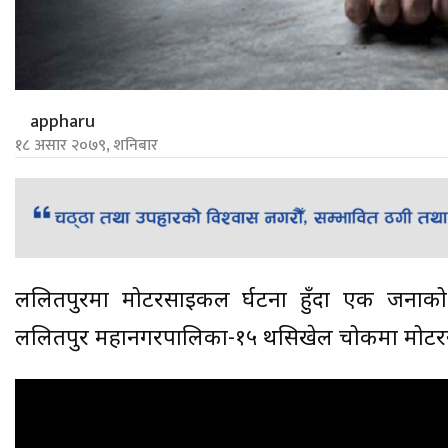
appharu
१८ असार २०७९, शनिबार
ललितपुरमा मोटरसाइकल दुर्घटना हुँदा एक जनाक
ललितपुर महानगरपालिका-१५ थसिखेल चोकमा मोटरसाइ