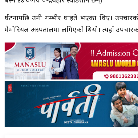
बस्ने ४४ वर्षीय चन्द्रबहादुर स्याङतान छन्।
दुर्घटनापछि उनी गम्भीर घाइते भएका थिए। उपचार
मेमोरियल अस्पतालमा लगिएको थियो। त्यहाँ उपचारको 