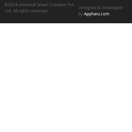
©2024 Universal Smart Creation Pvt.
Designed & Developed
Ltd. All rights reserved.
by
Appharu.com