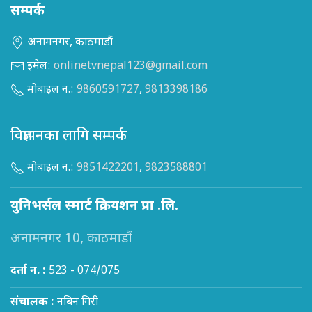
सम्पर्क
अनामनगर, काठमाडौं
इमेल:
onlinetvnepal123@gmail.com
मोबाइल न.:
9860591727
,
9813398186
विज्ञापनका लागि सम्पर्क
मोबाइल न.:
9851422201
,
9823588801
युनिभर्सल स्मार्ट क्रियशन प्रा .लि.
अनामनगर 10, काठमाडौं
दर्ता न. :
523 - 074/075
संचालक :
नबिन गिरी