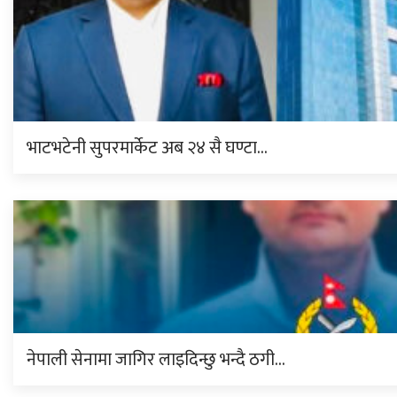
भाटभटेनी सुपरमार्केट अब २४ सै घण्टा…
नेपाली सेनामा जागिर लाइदिन्छु भन्दै ठगी…