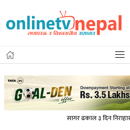
सागर ढकाल ३ दिन निराहार व