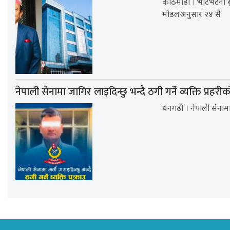
काठमाडौं । भाटभटेनी सुप
मोडलअनुसार २४ सै
नेपाली सेनामा जागिर लाइदिन्छु भन्दै ठगी गर्ने व्यक्ति प्रहरी
धनगढी । नेपाली सेनामा