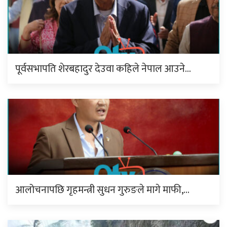
पूर्वसभापति शेरबहादुर देउवा कहिले नेपाल आउने…
आलोचनापछि गृहमन्त्री सुधन गुरुङले मागे माफी,…