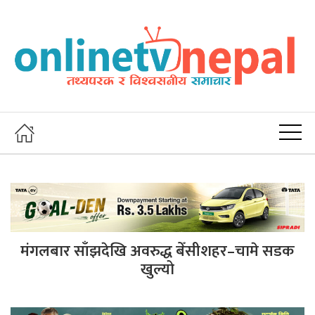
मंगलबार साँझदेखि अवरुद्ध बेँसीशहर–चामे सडक
खुल्यो