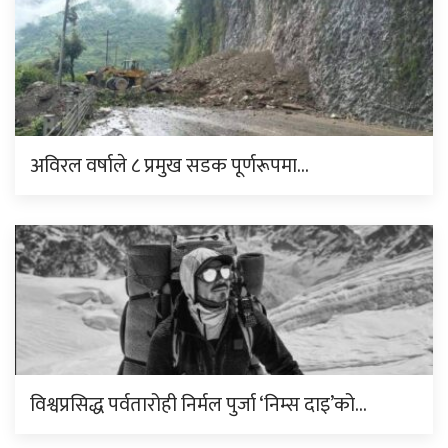
अविरल वर्षाले ८ प्रमुख सडक पूर्णरूपमा…
विश्वप्रसिद्ध पर्वतारोही निर्मल पुर्जा ‘निम्स दाइ’को…