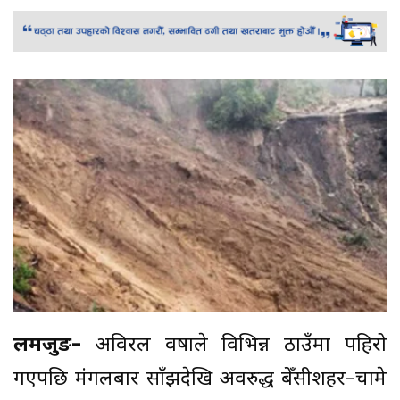
लमजुङ–
अविरल वर्षाले विभिन्न ठाउँमा पहिरो
गएपछि मंगलबार साँझदेखि अवरुद्ध बेँसीशहर–चामे