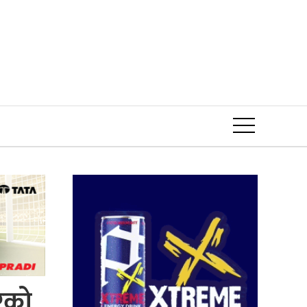
Event
ारको