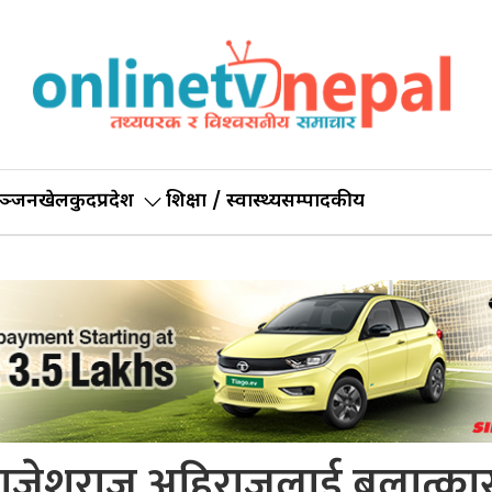
ञ्जन
खेलकुद
प्रदेश
शिक्षा / स्वास्थ्य
सम्पादकीय
ुख राजेशराज अहिराजलाई बलात्क