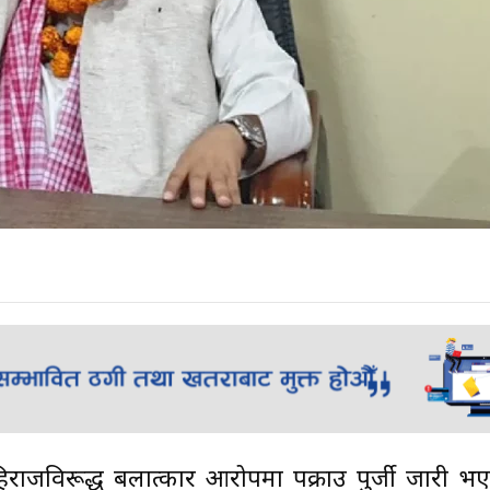
श अहिराजविरूद्ध बलात्कार आरोपमा पक्राउ पुर्जी जारी 