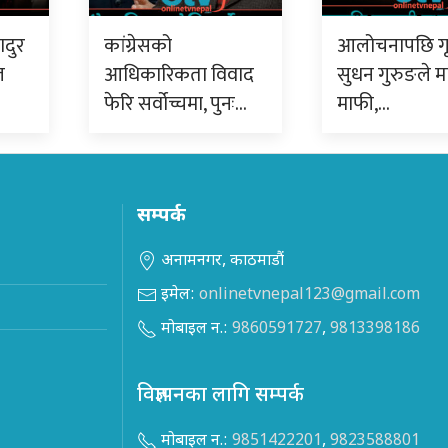
ादुर
कांग्रेसको
आलोचनापछि गृहम
ल
आधिकारिकता विवाद
सुधन गुरुङले मा
फेरि सर्वोच्चमा, पुनः…
माफी,…
सम्पर्क
अनामनगर, काठमाडौं
इमेल:
onlinetvnepal123@gmail.com
मोबाइल न.:
9860591727
,
9813398186
विज्ञापनका लागि सम्पर्क
मोबाइल न.:
9851422201
,
9823588801