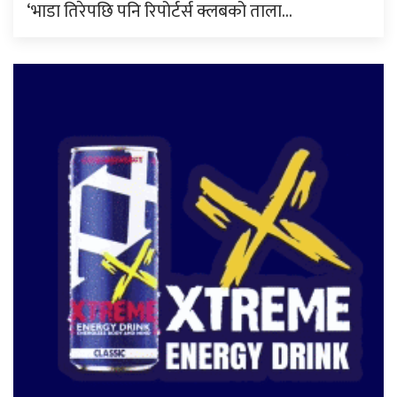
‘भाडा तिरेपछि पनि रिपोर्टर्स क्लबको ताला…