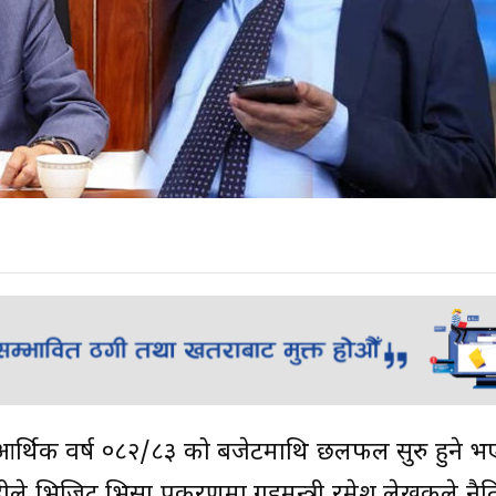
 आर्थिक वर्ष ०८२/८३ को बजेटमाथि छलफल सुरु हुने 
दीले भिजिट भिसा प्रकरणमा गृहमन्त्री रमेश लेखकले न