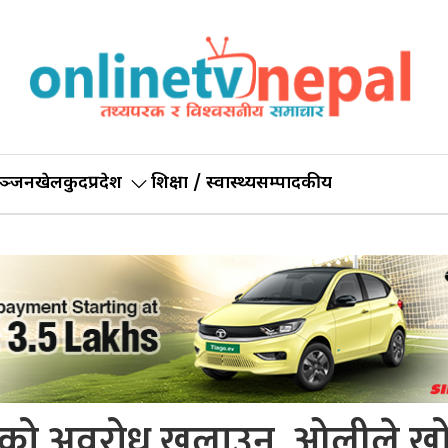
ञ्जन
खेलकुद
प्रदेश
शिक्षा / स्वास्थ्य
सम्पादकीय
संसदको अवरोध खुलाउन, ओलीले ख