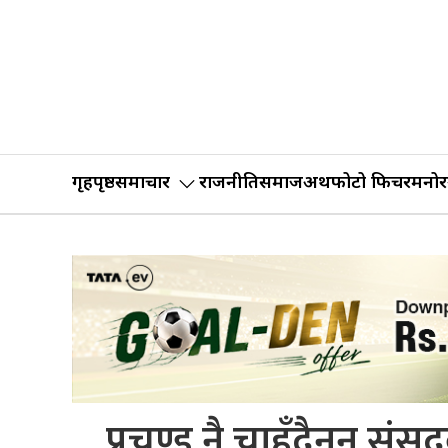
गृहपृष्ठ
समाचार
राजनीति
समाज
अर्थ
फोटो फिचर
मनोर
प्रचण्ड नै चाहँदैनन् 