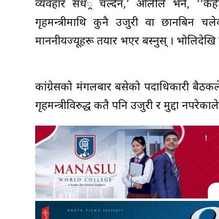
व्यवहार सधैं्र चल्दैन,’ ओलीले भने, ‘‘
गृहमन्त्रीमाथि कुनै उजुरी वा छानबिन चल
माननीयज्यूहरू तयार भएर बस्नुस् । भोलिदेखि
कांग्रेसको मंगलबार बसेको पदाधिकारी बैठकले 
गृहमन्त्रीविरुद्ध कतै पनि उजुरी र मुद्दा नपरेकाल