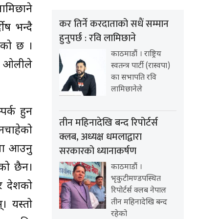
लामिछाने
कर तिर्ने करदाताको सधैं सम्मान
ोष भन्दै
हुनुपर्छ : रवि लामिछाने
ाएको छ ।
काठमाडौं । राष्ट्रिय
पी ओलीले
स्वतन्त्र पार्टी (रास्वपा)
का सभापति रवि
लामिछानेले
पर्क हुन
तीन महिनादेखि बन्द रिपोर्टर्स
नचाहेको
क्लब, अध्यक्ष धमलाद्वारा
कमा आउनु
सरकारको ध्यानाकर्षण
एको छैन।
काठमाडौं ।
भृकुटीमण्डपस्थित
ेर देशको
रिपोर्टर्स क्लब नेपाल
तीन महिनादेखि बन्द
। यस्तो
रहेको