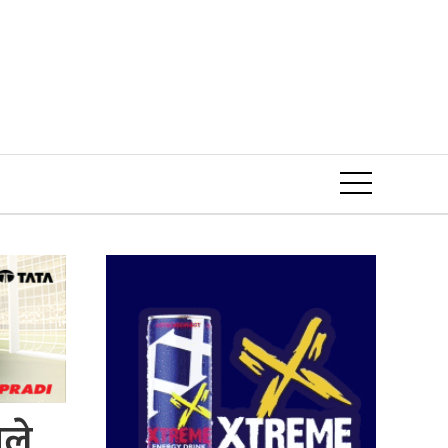
Event
ोले