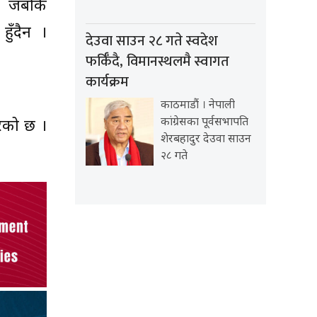
 छ जबकि
ुँदैन ।
देउवा साउन २८ गते स्वदेश
फर्किँदै, विमानस्थलमै स्वागत
कार्यक्रम
काठमाडौं । नेपाली
कांग्रेसका पूर्वसभापति
रेको छ ।
शेरबहादुर देउवा साउन
२८ गते