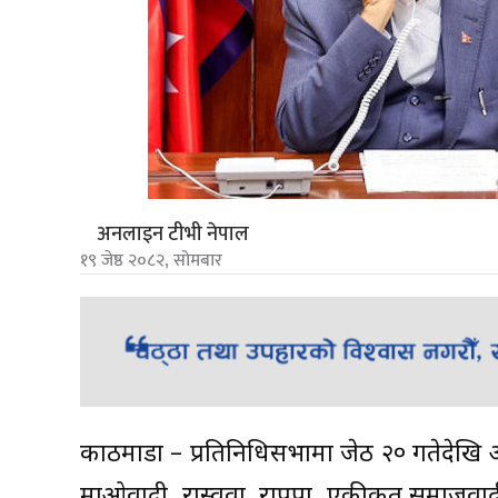
अनलाइन टीभी नेपाल
१९ जेष्ठ २०८२, सोमबार
काठमाडौं – प्रतिनिधिसभामा जेठ २० गतेदेखि
माओवादी, रास्ववा, राप्रपा, एकीकृत समाजवा