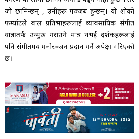
कारण यो शोमा छानिँदै अगाडि बढ्न गाह्रो हुन्छ । तर
जो छानिन्छन् , उनीहरू गज्जब हुन्छन्। यो शोको
फर्म्याटले बाल प्रतिभाहरूलाई व्यावसायिक संगीत
यात्रातर्फ उन्मुख गराउने मात्र नभई दर्शकहरूलाई
पनि संगीतमय मनोरञ्जन प्रदान गर्ने अपेक्षा गरिएको
छ।