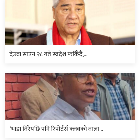
देउवा साउन २८ गते स्वदेश फर्किँदै,…
‘भाडा तिरेपछि पनि रिपोर्टर्स क्लबको ताला…