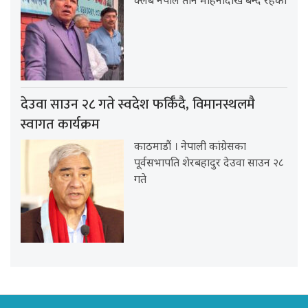
क्लब नेपाल तीन महिनादेखि बन्द रहेको
देउवा साउन २८ गते स्वदेश फर्किँदै, विमानस्थलमै
स्वागत कार्यक्रम
काठमाडौं । नेपाली कांग्रेसका
पूर्वसभापति शेरबहादुर देउवा साउन २८
गते