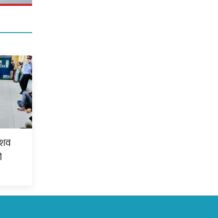
ो शव
ो