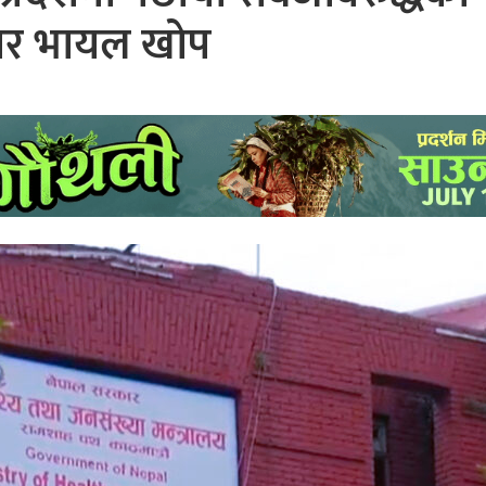
ार भायल खोप