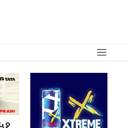
Event
 ५१