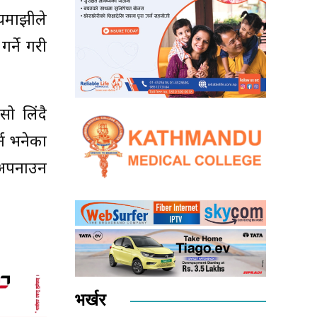
ायमाझीले
र्ने गरी
ो लिंदै
्न भनेका
 अपनाउन
भर्खर