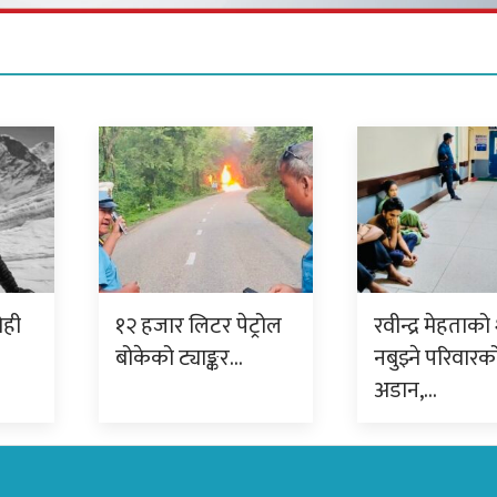
रोही
१२ हजार लिटर पेट्रोल
रवीन्द्र मेहताक
बोकेको ट्याङ्कर…
नबुझ्ने परिवारक
अडान,…