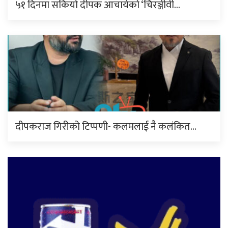
५१ दिनमा सकियो दीपक आचार्यको ‘चिरञ्जीवी…
दीपकराज गिरीको टिप्पणी- कलमलाई नै कलंकित…