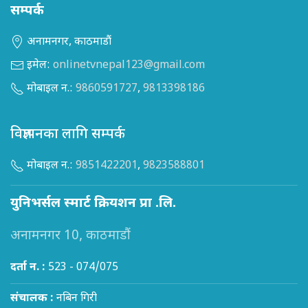
सम्पर्क
अनामनगर, काठमाडौं
इमेल:
onlinetvnepal123@gmail.com
मोबाइल न.:
9860591727
,
9813398186
विज्ञापनका लागि सम्पर्क
मोबाइल न.:
9851422201
,
9823588801
युनिभर्सल स्मार्ट क्रियशन प्रा .लि.
अनामनगर 10, काठमाडौं
दर्ता न. :
523 - 074/075
संचालक :
नबिन गिरी