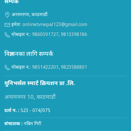
सम्पर्क
अनामनगर, काठमाडौं
इमेल:
onlinetvnepal123@gmail.com
मोबाइल न.:
9860591727
,
9813398186
विज्ञापनका लागि सम्पर्क
मोबाइल न.:
9851422201
,
9823588801
युनिभर्सल स्मार्ट क्रियशन प्रा .लि.
अनामनगर 10, काठमाडौं
दर्ता न. :
523 - 074/075
संचालक :
नबिन गिरी