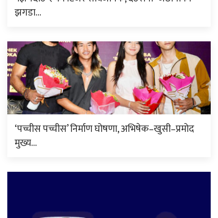
झगडा…
‘पच्चीस पच्चीस’ निर्माण घोषणा, अभिषेक–खुसी–प्रमोद
मुख्य…