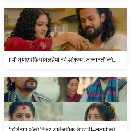
प्रेमी गुमाएपछि पागलप्रेमी बने श्रीकृष्ण, लज्जावती’को…
‘झिँगेदाउ २’को टिजर सार्वजनिक, देउरानी–जेठानीको