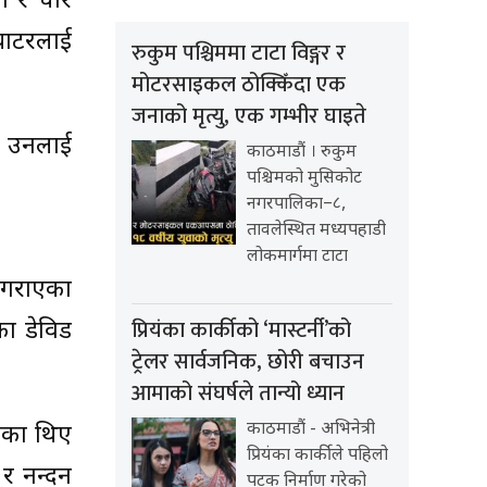
ा र चार
्याटरलाई
रुकुम पश्चिममा टाटा विङ्गर र
मोटरसाइकल ठोक्किँदा एक
जनाको मृत्यु, एक गम्भीर घाइते
। उनलाई
काठमाडौं । रुकुम
पश्चिमको मुसिकोट
नगरपालिका–८,
तावलेस्थित मध्यपहाडी
लोकमार्गमा टाटा
 गराएका
प्रियंका कार्कीको ‘मास्टर्नी’को
का डेविड
ट्रेलर सार्वजनिक, छोरी बचाउन
आमाको संघर्षले तान्यो ध्यान
काठमाडौं - अभिनेत्री
ेका थिए
प्रियंका कार्कीले पहिलो
 र नन्दन
पटक निर्माण गरेको