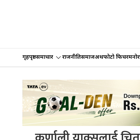
गृहपृष्ठ
समाचार
राजनीति
समाज
अर्थ
फोटो फिचर
मनोर
कर्णाली याक्सलाई चित