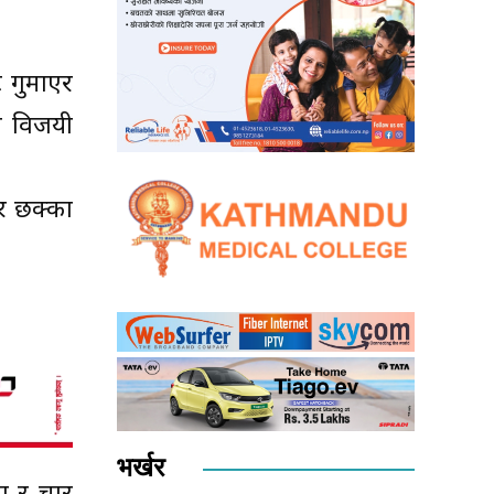
ट गुमाएर
मा विजयी
र छक्का
भर्खर