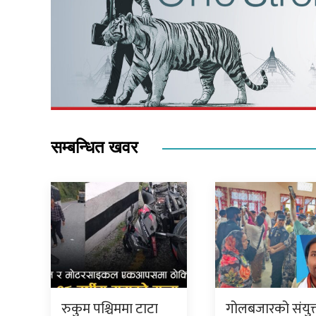
सम्बन्धित खवर
रुकुम पश्चिममा टाटा
गोलबजारको संयुक