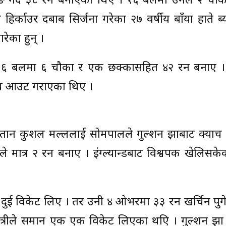
िङ गर्दै ३८ रन बनाएका थिए । १६ बलमा उनले २ चौक
हिर्काउर दबाब सिर्जना गरेका २७ वर्षीय बाँया हाते ब
ेका हुन् ।
३६ बलमा ६ चौका र एक छक्कासहित ४२ रन बनाए 
याच आउट गराएका थिए ।
तान कुशल मल्ललाई सोमपालले गुल्शन झाबाट क्याच
 मात्र २ रन बनाए । इंग्ल्यान्डबाट विश्वपक खेलिसके
 दुई विकेट लिए । तर उनी ४ ओभरमा ३३ रन खर्चिन पुग
 खत्रीले समान एक एक विकेट लिएका थएि । गुल्शन झा