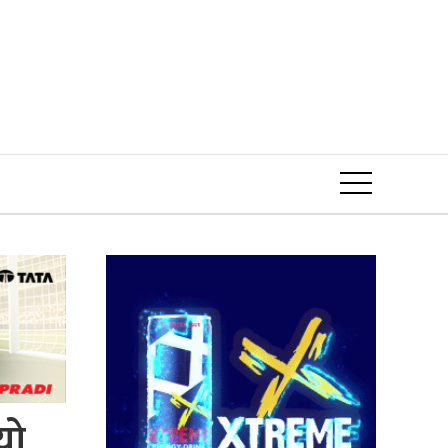
Event
यो