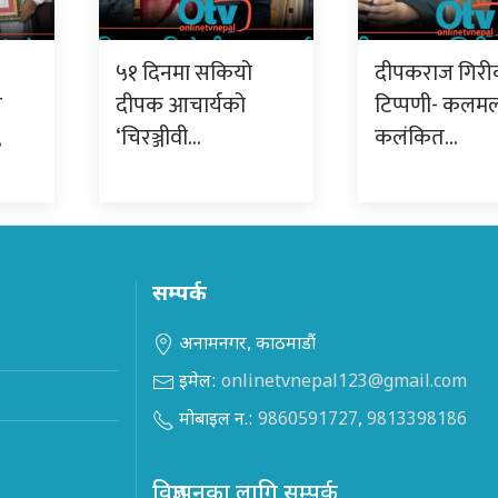
५१ दिनमा सकियो
दीपकराज गिरी
य
दीपक आचार्यको
टिप्पणी- कलमल
‘चिरञ्जीवी…
कलंकित…
सम्पर्क
अनामनगर, काठमाडौं
इमेल:
onlinetvnepal123@gmail.com
मोबाइल न.:
9860591727
,
9813398186
विज्ञापनका लागि सम्पर्क