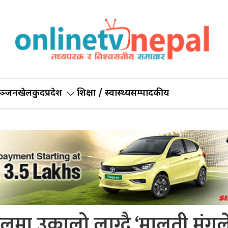
ञ्जन
खेलकुद
प्रदेश
शिक्षा / स्वास्थ्य
सम्पादकीय
लमा उकालो लाग्दै ‘मालती मंगल