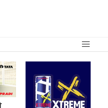
Event
े