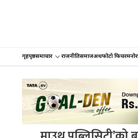
गृहपृष्ठ
समाचार
राजनीति
समाज
अर्थ
फोटो फिचर
मनोर
माउथ पब्लिसिटी’को ब