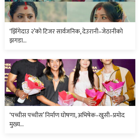
‘झिँगेदाउ २’को टिजर सार्वजनिक, देउरानी–जेठानीको
झगडा…
‘पच्चीस पच्चीस’ निर्माण घोषणा, अभिषेक–खुसी–प्रमोद
मुख्य…