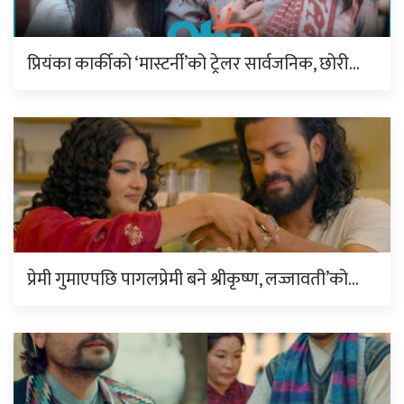
प्रियंका कार्कीको ‘मास्टर्नी’को ट्रेलर सार्वजनिक, छोरी…
प्रेमी गुमाएपछि पागलप्रेमी बने श्रीकृष्ण, लज्जावती’को…