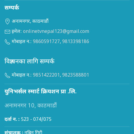
सम्पर्क
अनामनगर, काठमाडौं
इमेल:
onlinetvnepal123@gmail.com
मोबाइल न.:
9860591727
,
9813398186
विज्ञापनका लागि सम्पर्क
मोबाइल न.:
9851422201
,
9823588801
युनिभर्सल स्मार्ट क्रियशन प्रा .लि.
अनामनगर 10, काठमाडौं
दर्ता न. :
523 - 074/075
संचालक :
नबिन गिरी