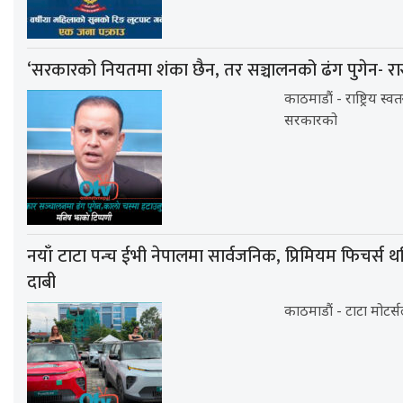
‘सरकारको नियतमा शंका छैन, तर सञ्चालनको ढंग पुगेन- रा
काठमाडौं - राष्ट्रिय स्व
सरकारको
नयाँ टाटा पन्च ईभी नेपालमा सार्वजनिक, प्रिमियम फिचर्स थप
दाबी
काठमाडौं - टाटा मोटर्स