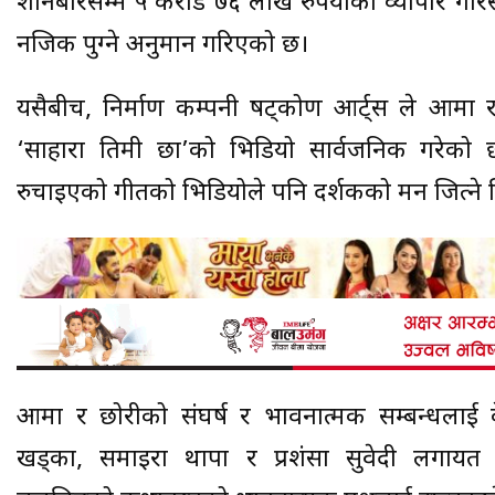
शनिबारसम्म ५ करोड ७६ लाख रुपैयाँको व्यापार गरि
नजिक पुग्ने अनुमान गरिएको छ।
यसैबीच, निर्माण कम्पनी षट्कोण आर्ट्स ले आमा र
‘साहारा तिमी छौं’को भिडियो सार्वजनिक गरेको
रुचाइएको गीतको भिडियोले पनि दर्शकको मन जित्ने वि
आमा र छोरीको संघर्ष र भावनात्मक सम्बन्धलाई के
खड्का, समाइरा थापा र प्रशंसा सुवेदी लगायत