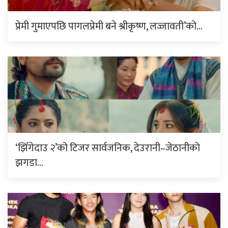
प्रेमी गुमाएपछि पागलप्रेमी बने श्रीकृष्ण, लज्जावती’को…
‘झिँगेदाउ २’को टिजर सार्वजनिक, देउरानी–जेठानीको
झगडा…