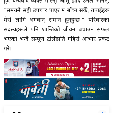
हुँदै धन्यवाद व्यक्त गरिन्। आँसु झार्दै उनले भनिन्,
“समयमै सही उपचार पाएर म बाँच्न सकेँ, तपाईंहरू
मेरो लागि भगवान् समान हुनुहुन्छ।” परिवारका
सदस्यहरूले पनि शान्तिको जीवन बचाउन सफल
भएको भन्दै सम्पूर्ण टोलीप्रति गहिरो आभार प्रकट
गरे।