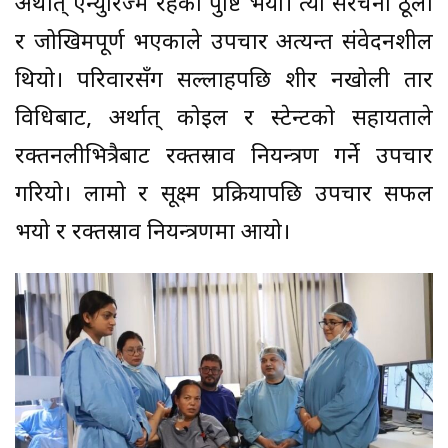
अर्थात् एन्युरिज्म रहेको पुष्टि भयो। त्यो संरचना ठूलो
र जोखिमपूर्ण भएकाले उपचार अत्यन्त संवेदनशील
थियो। परिवारसँग सल्लाहपछि शीर नखोली तार
विधिबाट, अर्थात् कोइल र स्टेन्टको सहायताले
रक्तनलीभित्रैबाट रक्तस्राव नियन्त्रण गर्ने उपचार
गरियो। लामो र सूक्ष्म प्रक्रियापछि उपचार सफल
भयो र रक्तस्राव नियन्त्रणमा आयो।