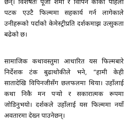
छन्। विशेषतः पूजा शर्मा र विपिन कार्की पहिलो
पटक एउटै फिल्ममा सहकार्य गर्न लागेकाले
उनीहरूको पर्दाको केमेस्ट्रीप्रति दर्शकमाझ उत्सुकता
बढेको छ।
सामाजिक कथावस्तुमा आधारित यस फिल्मबारे
निर्देशक टंक बुढाथोकीले भने, “हामी केही
सातादेखि विपिनजीसँग छलफलमा थियौं। उहाँलाई
कथा निकै मन पर्‍यो र सकारात्मक रूपमा
जोडिनुभयो। दर्शकले उहाँलाई यस फिल्ममा नयाँ
अवतारमा देख्न पाउनेछन्।