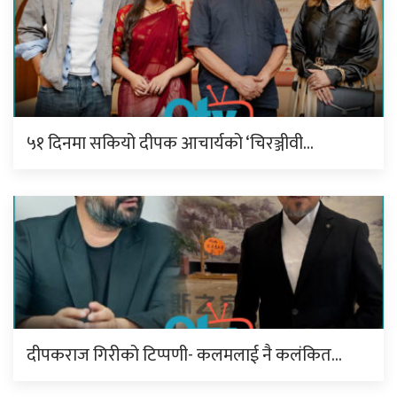
५१ दिनमा सकियो दीपक आचार्यको ‘चिरञ्जीवी…
दीपकराज गिरीको टिप्पणी- कलमलाई नै कलंकित…