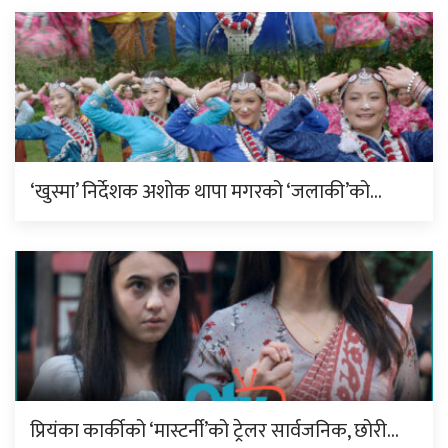
‘खुस्मा’ निर्देशक अशोक थापा मगरको ‘जलाकी’को…
प्रियंका कार्कीको ‘मास्टर्नी’को ट्रेलर सार्वजनिक, छोरी…