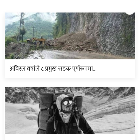
अविरल वर्षाले ८ प्रमुख सडक पूर्णरूपमा…