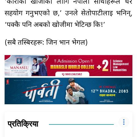
‘कोरीको खोजीका लागि नेपाली साथीहरूले धेरै
सहयोग गर्नुभएको छ,’ उनले सेतोपाटीलाई भनिन्,
‘पक्कै पनि अबको खोजीमा भेटिन्छ कि!’
(सबै तस्बिरहरू: जिन भान भेगल)
प्रतिक्रिया