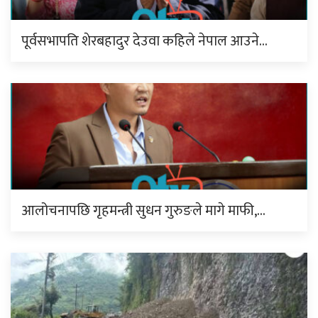
पूर्वसभापति शेरबहादुर देउवा कहिले नेपाल आउने…
आलोचनापछि गृहमन्त्री सुधन गुरुङले मागे माफी,…