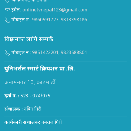
अनामनगर, काठमाडौं
इमेल:
onlinetvnepal123@gmail.com
मोबाइल न.:
9860591727
,
9813398186
विज्ञापनका लागि सम्पर्क
मोबाइल न.:
9851422201
,
9823588801
युनिभर्सल स्मार्ट क्रियशन प्रा .लि.
अनामनगर 10, काठमाडौं
दर्ता न. :
523 - 074/075
संचालक :
नबिन गिरी
कार्यकारी संचालक:
नबराज गिरी