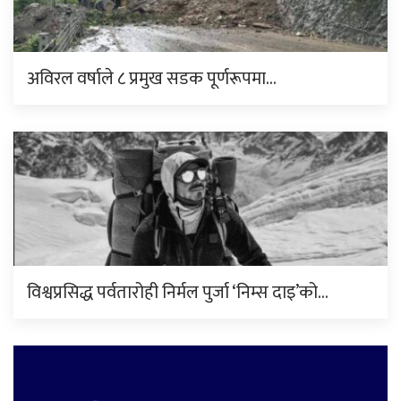
अविरल वर्षाले ८ प्रमुख सडक पूर्णरूपमा…
विश्वप्रसिद्ध पर्वतारोही निर्मल पुर्जा ‘निम्स दाइ’को…